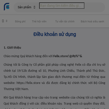
Sản phẩm
 hiểm
Đóng phí
Thẻ hội viên
Tư vấn tài chính
Bách hoá siêu xanh
Điều khoản sử dụng
1. Giới thiệu
Chào mừng Quý khách hàng đến với
Felix.store!@#$%^&
Chúng tôi là Công ty Cổ phần giải pháp công nghệ Felix có địa chỉ trụ sở
chính tại
19/12b đường số 10, Phường Linh Chiểu, Thành phố Thủ Đức
,
Tp.Hồ Chí Minh, thành lập Sàn giao dịch thương mại điện tử thông qua
website: https://felix.store và đã được đăng ký chính thức với Bộ Công
Thương Việt Nam.
Khi Quý khách hàng truy cập vào trang website của chúng tôi có nghĩa là
Quý khách đồng ý với các điều khoản này. Trang web có quyền thay đổi,