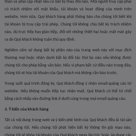
thân và phải cập nhật nếu có bất kỳ thay đổi nào. Mỗi người truy cập phải
có trách nhiệm với mật khẩu, tài khoản và hoạt động của mình trên
website. Hơn nữa, Quý khách hàng phải thông báo cho chúng tôi biết khi
tài khoản bị truy cập trái phép. Chúng tôi không chịu bất kỳ trách nhiệm
nào, dù trực tiếp hay gián tiếp, đối với những thiệt hại hoặc mất mát gây
ra do Quý khách không tuân thủ quy định.
Nghiêm cấm sử dụng bất kỳ phần nào của trang web này với mục đích
thương mại hoặc nhân danh bất kỳ đối tác thứ ba nào nếu không được
chúng tôi cho phép bằng văn bản. Nếu vi phạm bất cứ điều nào trong đây,
chúng tôi sẽ hủy tài khoản của Quý khách mà không cần báo trước.
Trong suốt quá trình đăng ký, Quý khách đồng ý nhận email quảng cáo từ
website. Nếu không muốn tiếp tục nhận mail, Quý khách có thể từ chối
bằng cách nhấp vào đường link ở dưới cùng trong mọi email quảng cáo.
3. Ý kiến của khách hàng
Tất cả nội dung trang web và ý kiến phê bình của Quý khách đều là tài sản
của chúng tôi. Nếu chúng tôi phát hiện bất kỳ thông tin giả mạo nào,
chúng tôi sẽ khóa tài khoản của Quý khách ngay lập tức hoặc áp dụng các