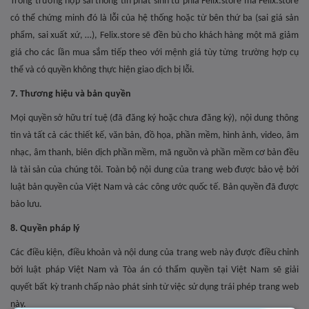
Trong trường hợp sai thông tin phát sinh từ phía Felix.store mà Felix.store
có thể chứng minh đó là lỗi của hệ thống hoặc từ bên thứ ba (sai giá sản
phẩm, sai xuất xứ, …), Felix.store sẽ đền bù cho khách hàng một mã giảm
giá cho các lần mua sắm tiếp theo với mệnh giá tùy từng trường hợp cụ
thể và có quyền không thực hiện giao dịch bị lỗi.
7. Thương hiệu và bản quyền
Mọi quyền sở hữu trí tuệ (đã đăng ký hoặc chưa đăng ký), nội dung thông
tin và tất cả các thiết kế, văn bản, đồ họa, phần mềm, hình ảnh, video, âm
nhạc, âm thanh, biên dịch phần mềm, mã nguồn và phần mềm cơ bản đều
là tài sản của chúng tôi. Toàn bộ nội dung của trang web được bảo vệ bởi
luật bản quyền của Việt Nam và các công ước quốc tế. Bản quyền đã được
bảo lưu.
8. Quyền pháp lý
Các điều kiện, điều khoản và nội dung của trang web này được điều chỉnh
bởi luật pháp Việt Nam và Tòa án có thẩm quyền tại Việt Nam sẽ giải
quyết bất kỳ tranh chấp nào phát sinh từ việc sử dụng trái phép trang web
này.