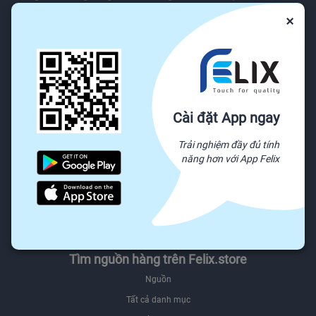
×
Dịch vụ khách hàng
Trung tâm trợ giúp
Báo cáo lạm dụng
Gửi khiếu nại
Chính sách & Quy định
Cài đặt App ngay
Được trả tiền khi bạn phản hồi
Trải nghiệm đầy đủ tính
Giới thiệu
năng hơn với App Felix
Giới thiệu Felix.store
Giới thiệu hệ sinh thái Felix
Sơ đồ website
Felix.store Blog
Tìm nguồn hàng trên Felix.store
Nguồn
Tất cả danh mục