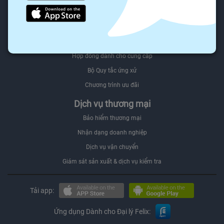
Người mua Đối tác
Felix.store Select
Bán trên Felix.store
Hợp đồng dành cho cung cấp
Bộ Quy tắc ứng xử
Chương trình ưu đãi
Dịch vụ thương mại
Bảo hiểm thương mại
Nhận dạng doanh nghiệp
Dịch vụ vận chuyển
Giám sát sản xuất & dịch vụ kiểm tra
Tải app:
Ứng dụng Dành cho Đại lý Felix: