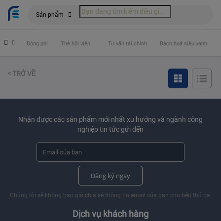
Sản phẩm
hiểm
Đóng phí
Thẻ hội viên
Tư vấn tài chính
Bách hoá siêu xanh
< TRỞ VỀ
Nhận được các sản phẩm mới nhất xu hướng và ngành công
nghiệp tin tức gửi đến
Đăng ký ngay
Chúng tôi sẽ không bao giờ chia sẻ thông tin email của bạn cho bên thứ ba.
Dịch vụ khách hàng