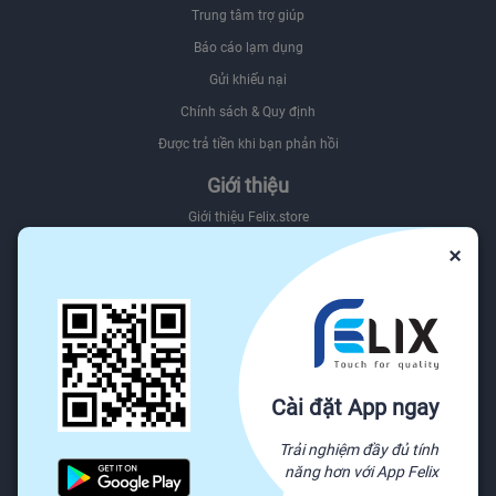
Trung tâm trợ giúp
Báo cáo lạm dụng
Gửi khiếu nại
Chính sách & Quy định
Được trả tiền khi bạn phản hồi
Giới thiệu
Giới thiệu Felix.store
×
Giới thiệu hệ sinh thái Felix
Sơ đồ website
Felix.store Blog
Tìm nguồn hàng trên Felix.store
Nguồn
Cài đặt App ngay
Tất cả danh mục
Trải nghiệm đầy đủ tính
Yêu cầu báo giá
năng hơn với App Felix
Sẵn sàng vận chuyển