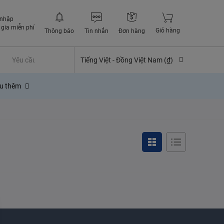
 nhập
gia miễn phí
Giỏ hàng
Thông báo
Tin nhắn
Đơn hàng
Yêu cầu quyền lợi bảo hiểm
Tiếng Việt -
Đồng Việt Nam (₫)
ểu thêm