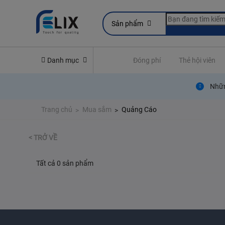
Sản phẩm
line
Yêu cầu quyền lợi bảo hiểm
Danh mục
Đóng phí
Thẻ hội viên
Nhữn
Trang chủ
Mua sắm
Quảng Cáo
< TRỞ VỀ
Tất cả 0 sản phẩm