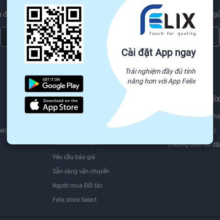
 được các sản phẩm mới nhất xu hướng và ngành công nghiệp tin tức gử
Đăng ký ngay
Cài đặt App ngay
Chúng tôi sẽ không bao giờ chia sẻ thông tin email của bạn cho bên thứ ba.
Trải nghiệm đầy đủ tính
năng hơn với App Felix
Tìm nguồn hàng trên
Bán trên Feli
Felix.store
Hợp đồng dành cho
Nguồn
elix
Bộ Quy tắc ứng xử
Tất cả danh mục
Chương trình ưu đã
Yêu cầu báo giá
Sẵn sàng vận chuyển
Người mua Đối tác
Felix.store Select