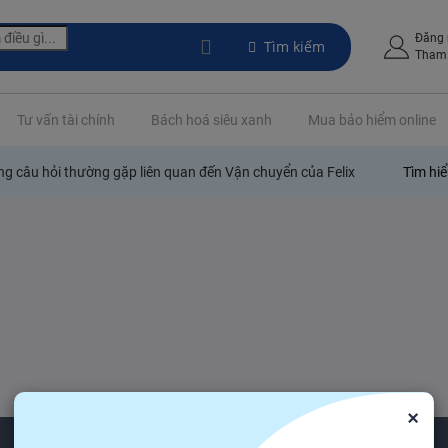
Đăng
Tìm kiếm
Tham 
Tư vấn tài chính
Bách hoá siêu xanh
Mua bảo hiểm online
g câu hỏi thường gặp liên quan đến Vận chuyển của Felix
Tìm hi
×