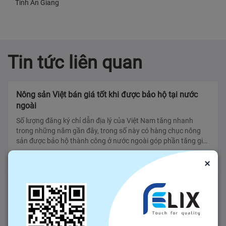
Tỉnh An Giang
Tin tức liên quan
Nông sản Việt bán giá tốt khi được bảo hộ tại nước
ngoài
Số lượng đăng ký chỉ dẫn địa lý của Việt Nam tăng nhanh
trong những năm gần đây, trong số này có hàng chục nông
sản được bảo hộ thành công ở nước ngoài góp phần tăng giá
lên 15-25%. Từ mùa v?
26/04/2024
×
Ăn nho có tác dụng gì? 13 lợi ích sức khỏe của việc ăn
nho
Nho là một loại trái cây giàu dinh dưỡng gồm các chất chống