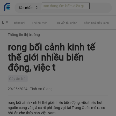
Sản phẩm
hiểm
Đóng phí
Thẻ hội viên
Tư vấn tài chính
Bách hoá siêu xanh
Thông tin thị trường
rong bối cảnh kinh tế
thế giới nhiều biến
động, việc t
Cây ăn trái
29/05/2024
-
Tỉnh An Giang
rong bối cảnh kinh tế thế giới nhiều biến động, việc thiếu hụt
nguồn cung và giá cá rô phi tăng vọt tại Trung Quốc mở ra cơ
hội lớn cho thủy sản Việt Nam.