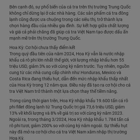
Bên cạnh đó, sự phổ biến của cá tra trên thị trường Trung Quốc
không chỉ dừng lại ở các nhà hàng. Các sản phẩm cá tra đông
lạnh cũng được ưa chuộng trong các siêu thị, trở thành lựa
chọn hàng đầu của nhiều gia đình. Sự kết hợp giữa chất lượng
và giá cả phải chăng đã giúp cá tra Việt Nam tạo được dấu ấn
mạnh mẽ trên thị trường Trung Quốc.
Hoa Kỳ: Cơ hội chưa thấy điểm kết
Trong quý đầu tiên của năm 2024, Hoa Kỳ vẫn là nước nhập
khẩu cá rô phi lớn nhất thế giới, với lượng nhập khẩu hơn 55
triệu USD, giảm 3% so với cùng kỳ năm trước. Tuy nhiên, nguồn
cung từ các nhà cung cấp chính như Honduras, Mexico và
Costa Rica đang thiếu hụt, dẫn đến mức nhập khẩu thấp nhất
của Hoa Kỳ trong 12 năm qua. Điều này đã tạo ra cơ hội cho cá
tra Việt Nam trở thành một lựa chọn thay thế tiềm năng.
Trong cùng thời gian trên, Hoa Kỳ nhập khẩu 19.600 tấn cá rô
phi fillet đông lạnh từ Trung Quốc trị giá 73,6 triệu USD, giảm
13% về khối lượng và 8% về giá trị so với cùng kỳ năm 2023.
Ngoài ra, trong tháng 3/2024, Hoa Kỳ nhập khẩu 1.784 tấn cá
rô phi tươi, giảm 200% so với cùng kỳ năm ngoái. Sự thiếu hụt
này đã mở ra cơ hội cho cá tra Việt Nam xâm nhập thị trường
Hoa Kỳ.