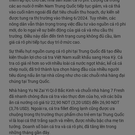
thêm áp lực cho các nhà sản xuất cá rô phi. Lượng cá trong
các ao nuôi ở miền Nam Trung Quốc tiếp tục giảm, và cá thả
vào cuối năm ngoái đã đạt tiêu chuẩn thu hoạch, dự kiến sẽ
được tung ra thị trường vào tháng 6/2024. Tuy nhiên, các
nông dân vẫn thận trọng trong việc đầu tư vào nguồn cá rô phi
mới, do lo ngại về sự biến động của giá cả và nhu cầu thị
trường. Điều này dẫn đến tình trạng cung không đủ cầu, làm
giá cá rô phi tiếp tục duy trì ở mức cao.
Sự thiếu hụt nguồn cung cá rô phi tại Trung Quốc đã tạo điều
kiện thuận lợi cho cá tra Việt Nam xuất khẩu sang Hoa Kỳ. Cá
tra có giá rẻ hơn so với nhiều loài cá nước ngọt khác, kể cả cá
chép nuôi, đã trở thành lựa chọn hàng đầu của nhiều người
tiêu dùng nấu ăn tại nhà cũng như cho các chuỗi nhà hàng đại
chúng tại Trung Quốc.
Nhà hàng Yu Ni Zai Yi Qi ở Bắc Kinh và chuỗi nhà hàng 7 Fresh
đã nhanh chóng đưa cá tra vào thực đơn của họ, với các bữa
ăn cá nướng có giá từ 22,90 NDT (3,20 USD) đến 26,90 NDT
(3,76 USD). Ngoài ra, cá tra fillet đông lạnh cũng được ưa
chuộng trong thị trường thực phẩm cho trẻ em tại Trung Quốc
vì là loại cá thịt trắng sạch và mềm, được nhiều bậc cha mẹ tin
tưởng. Doanh số bán cá tra và cá rô phi, đã tăng lên trong
những tháng gần đây.