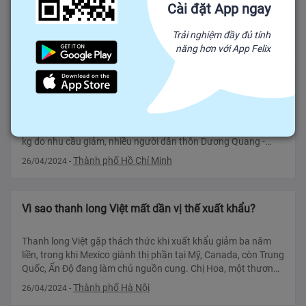
oxy hóa, vitamin và khoáng chất. Chính vì thế mà quả nho
Cài đặt App ngay
đem lại nhiều lợi ích cho sức khỏe con người. Cùng khám phá
các thành phần dinh dưỡ
Trải nghiệm đầy đủ tính
26/04/2024
năng hơn với App Felix
Nông dân đổ củ đậu cho bò vì giá chạm đáy
Thứ tư, 13/12/2023, 08:05 (GMT+7) Nông dân đổ củ đậu cho
bò vì giá chạm đáy QUẢNG NGÃIGiá rớt còn 1.500 đồng một
kg do nhu cầu giảm, nhiều người dân thôn Dương Quang -
vùng chuyên canh lớn nhất tỉnh -
Thành phố Hồ Chí Minh
26/04/2024
-
Vì sao thanh long Việt mất dần vị thế xuất khẩu?
Thanh long Việt gặp thách thức khi xuất khẩu giảm ba năm
liền, trong khi Mexico giành thị phần tại Mỹ, Canada, còn Trung
Quốc, Ấn Độ đang làm chủ nguồn cung. Chị Hoa, một thương
lái chuyên thu mua thanh long
Thành phố Hà Nội
26/04/2024
-