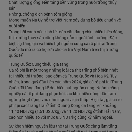
Chất lượng giống: Nền tảng bền vững trong nuôi trồng thủy
sản
Phòng, chống dịch bệnh tôm giống
Mong muốn Na Uy hỗ trợ Việt Nam xây dựng bộ tiêu chuẩn về
nuôi biển
Trong bối cảnh nền kinh tế toàn cầu đang chịu nhiều biến động,
thị trường thủy sản cũng không nằm ngoài ảnh hưởng. Đặc
biệt, sự tăng giá và thiếu hụt nguồn cung cá rô phi tại Trung
Quốc đã mở ra cơ hội lớn cho cá tra Việt Nam trên thị trường
quốc tế.
Trung Quốc: Cung thiếu, giá tăng
Cá rô phi là một trong những loài cá thịt trắng phổ biến nhất
tại nhiều thị trường, bao gồm cả Trung Quốc và Hoa Kỳ. Tuy
nhiên, trong quý đầu tiên của năm 2024, giá cá rô phi tại Trung
Quốc đã tăng đáng kể do thiếu hụt nguồn cung. Ngành công
nghiệp cá rô phi đang phục hồi sau khi nhiều nông dân tạm
ngừng hoạt động vào năm ngoái vì giá thấp. Hiện tại, giá cá rô
phi tại các trang trại ở tỉnh Quảng Đông đã tăng lên khoảng
11,40 NDT/kg (1,61 USD/kg) và 11,20 NDT/kg ở tỉnh Hải Nam,
cao hơn nhiều so với mức 8,5 NDT/kg cùng kỳ năm ngoái.
Sự khan hiếm nguyên liệu thô tại Trung Quốc càng làm tăng