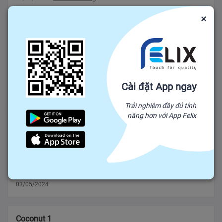
×
Thủ tướng yêu cầu tăng xuất khẩu nông sản bằng
đường sắt qua Trung Quốc 1
Ngoài đường bộ, Thủ tướng yêu cầu các bộ, ngành có giải
pháp nâng cao năng lực đường sắt, xây đường chuyên dụng
để tăng vận chuyển nông sản sang Trung Quốc. Hệ thống
Cài đặt App ngay
logistics (phương thức v??
Tỉnh An Giang
03/05/2024
-
Trải nghiệm đầy đủ tính
năng hơn với App Felix
duong test 'Đánh rơi' tiền khi giá cà phê tăng kỷ lục
'Đánh rơi' tiền khi giá cà phê tăng kỷ lục Giá cà phê đang tăng
ở mức kỷ lục, nhưng nông dân quê tôi chưa thực sự được
hưởng lợi nhiều. Giá cà phê nhân xô Robusta nước ta hiện
đang ở m?
03/05/2024
Coconut 1