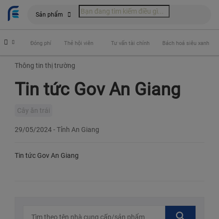
Sản phẩm
 hiểm
Đóng phí
Thẻ hội viên
Tư vấn tài chính
Bách hoá siêu xanh
Thông tin thị trường
Tin tức Gov An Giang
Cây ăn trái
29/05/2024
-
Tỉnh An Giang
Tin tức Gov An Giang