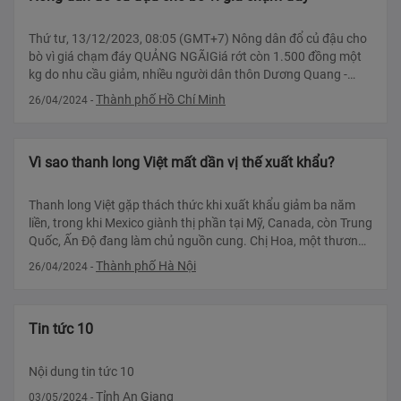
Thứ tư, 13/12/2023, 08:05 (GMT+7) Nông dân đổ củ đậu cho
bò vì giá chạm đáy QUẢNG NGÃIGiá rớt còn 1.500 đồng một
kg do nhu cầu giảm, nhiều người dân thôn Dương Quang -
vùng chuyên canh lớn nhất tỉnh -
Thành phố Hồ Chí Minh
26/04/2024
-
Vì sao thanh long Việt mất dần vị thế xuất khẩu?
Thanh long Việt gặp thách thức khi xuất khẩu giảm ba năm
liền, trong khi Mexico giành thị phần tại Mỹ, Canada, còn Trung
Quốc, Ấn Độ đang làm chủ nguồn cung. Chị Hoa, một thương
lái chuyên thu mua thanh long
Thành phố Hà Nội
26/04/2024
-
Tin tức 10
Nội dung tin tức 10
Tỉnh An Giang
03/05/2024
-