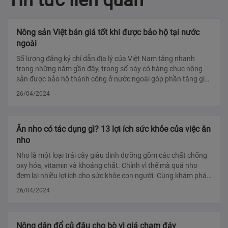
Tin tức liên quan
Nông sản Việt bán giá tốt khi được bảo hộ tại nước
ngoài
Số lượng đăng ký chỉ dẫn địa lý của Việt Nam tăng nhanh
trong những năm gần đây, trong số này có hàng chục nông
sản được bảo hộ thành công ở nước ngoài góp phần tăng giá
lên 15-25%. Từ mùa v?
26/04/2024
Ăn nho có tác dụng gì? 13 lợi ích sức khỏe của việc ăn
nho
Nho là một loại trái cây giàu dinh dưỡng gồm các chất chống
oxy hóa, vitamin và khoáng chất. Chính vì thế mà quả nho
đem lại nhiều lợi ích cho sức khỏe con người. Cùng khám phá
các thành phần dinh dưỡ
26/04/2024
Nông dân đổ củ đậu cho bò vì giá chạm đáy