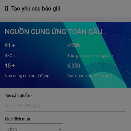
Tạo yêu cầu báo giá
NGUỒN CUNG ỨNG TOÀN CẦU
91
+
<
23
h
RFQs
Thời gian xử lý trung bình
15
+
6,050
Nhà cung cấp hoạt động
Các ngành nghề lĩnh vực
Tên sản phẩm
*
Mục đích mua
Chọn