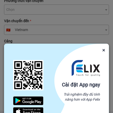
Phương thức vận chuyển
Chọn
Vận chuyển đến
*
Vietnam
Cảng
×
Thời gian chờ giao hàng trong
ngày sau khi nhà cung cấp nhận được khoản thanh toán ban đầu.
Cài đặt App ngay
Điều khoản thanh toán
*
Trải nghiệm đầy đủ tính
Western Union
năng hơn với App Felix