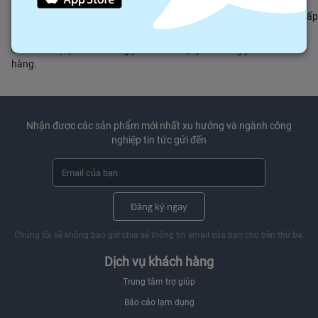
Tôi đồng ý chia sẻ thông tin cá nhân của mình với các nhà cung cấp
đã được báo giá.
Tôi đã đọc, hiểu và đồng ý tuân theo Quy tắc đăng yêu cầu mua
hàng.
Nhận được các sản phẩm mới nhất xu hướng và ngành công
nghiệp tin tức gửi đến
Đăng ký ngay
Chúng tôi sẽ không bao giờ chia sẻ thông tin email của bạn cho bên thứ ba.
Dịch vụ khách hàng
Trung tâm trợ giúp
Báo cáo lạm dụng